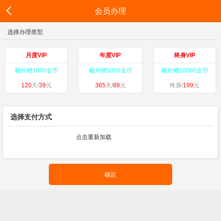
会员办理
选择办理类型
月度VIP
年度VIP
终身VIP
额外赠1000金币
额外赠5000金币
额外赠10000金币
120
天/
39
元
365
天/
89
元
终身/
199
元
选择支付方式
点击重新加载